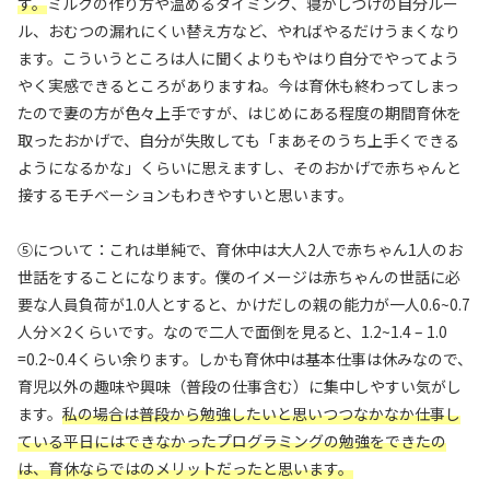
す。
ミルクの作り方や温めるタイミング、寝かしつけの自分ルー
ル、おむつの漏れにくい替え方など、やればやるだけうまくなり
ます。こういうところは人に聞くよりもやはり自分でやってよう
やく実感できるところがありますね。今は育休も終わってしまっ
たので妻の方が色々上手ですが、はじめにある程度の期間育休を
取ったおかげで、自分が失敗しても「まあそのうち上手くできる
ようになるかな」くらいに思えますし、そのおかげで赤ちゃんと
接するモチベーションもわきやすいと思います。
⑤について：これは単純で、育休中は大人2人で赤ちゃん1人のお
世話をすることになります。僕のイメージは赤ちゃんの世話に必
要な人員負荷が1.0人とすると、かけだしの親の能力が一人0.6~0.7
人分×2くらいです。なので二人で面倒を見ると、1.2~1.4 – 1.0
=0.2~0.4くらい余ります。しかも育休中は基本仕事は休みなので、
育児以外の趣味や興味（普段の仕事含む）に集中しやすい気がし
ます。
私の場合は普段から勉強したいと思いつつなかなか仕事し
ている平日にはできなかったプログラミングの勉強をできたの
は、育休ならではのメリットだったと思います。