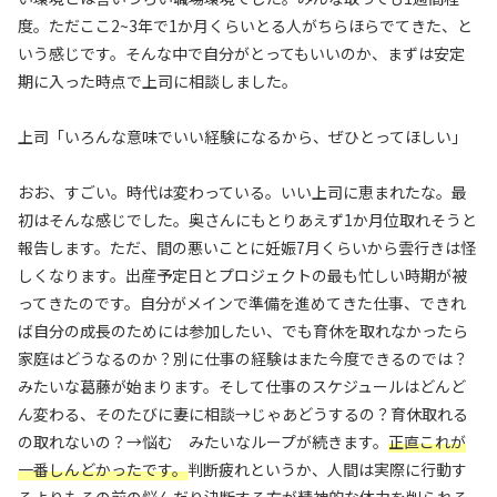
度。ただここ2~3年で1か月くらいとる人がちらほらでてきた、と
いう感じです。そんな中で自分がとってもいいのか、まずは安定
期に入った時点で上司に相談しました。
上司「いろんな意味でいい経験になるから、ぜひとってほしい」
おお、すごい。時代は変わっている。いい上司に恵まれたな。最
初はそんな感じでした。奥さんにもとりあえず1か月位取れそうと
報告します。ただ、間の悪いことに妊娠7月くらいから雲行きは怪
しくなります。出産予定日とプロジェクトの最も忙しい時期が被
ってきたのです。自分がメインで準備を進めてきた仕事、できれ
ば自分の成長のためには参加したい、でも育休を取れなかったら
家庭はどうなるのか？別に仕事の経験はまた今度できるのでは？
みたいな葛藤が始まります。そして仕事のスケジュールはどんど
ん変わる、そのたびに妻に相談→じゃあどうするの？育休取れる
の取れないの？→悩む みたいなループが続きます。
正直これが
一番しんどかったです。
判断疲れというか、人間は実際に行動す