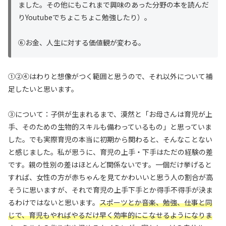
ました。その他にもこれまで興味のあった分野の本を読んだ
りYoutubeでちょこちょこ勉強したり）。
⑥お金、人生に対する価値観が変わる。
①②④はわりと想像がつく範囲と思うので、それ以外について補
足したいと思います。
③について：子供が生まれるまで、漠然と「お母さんは育児が上
手、そのための生物的スキルも備わっているもの」と思っていま
した。でも実際育児の本当に初期から関わると、そんなことない
と感じました。私が思うに、育児の上手・下手はただの経験の差
です。親の性別の差はほとんど関係ないです。一個だけ挙げると
すれば、女性の方が赤ちゃんを見てかわいいと思う人の割合が高
そうに思いますが、それで育児の上手下手とか得手不得手が決ま
るわけではないと思います。
スポーツとか音楽、勉強、仕事と同
じで、育児もやればやるだけ早く効率的にこなせるようになりま