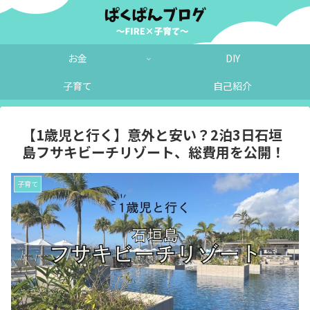
お金
DIY
子育て
自己紹介
【1歳児と行く】意外と安い？2泊3日石垣
島フサキビーチリゾート、総費用を公開！
子育て