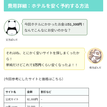
費用詳細：ホテルを安く予約する方法
今回ホテルにかかったお金は
51,300円
！
なんでこんなにお安いのかな？
父方ぱんだ
それはね、とにかく安いサイトを探しまくったか
ら！
単純だけどこれで
3万円
くらい安くなったよ！！
母方ぱんだ
(今回参考にしたサイトと価格はこちら）
サイト名
金額
割引など
公式サイト
82,000円
–
一休.com
70,000
–