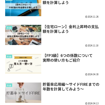
額を計算しよう
2024.11.26
【住宅ローン】金利上昇時の支払
お金
額を計算しよう
2024.11.18
【FP3級】6つの係数について
お金
実際の使い方もご紹介
2024.04.30
貯蓄率応用編～サイドFIREまでの
お金
年数を計算してみよう～
2024.04.13