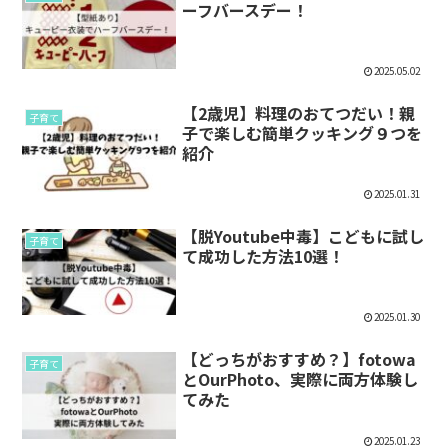
ーフバースデー！
2025.05.02
【2歳児】料理のおてつだい！親
子育て
子で楽しむ簡単クッキング９つを
紹介
2025.01.31
【脱Youtube中毒】こどもに試し
子育て
て成功した方法10選！
2025.01.30
【どっちがおすすめ？】fotowa
子育て
とOurPhoto、実際に両方体験し
てみた
2025.01.23