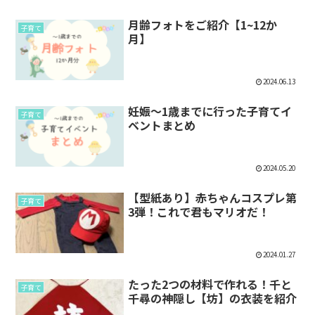
月齢フォトをご紹介【1~12か
子育て
月】
2024.06.13
妊娠～1歳までに行った子育てイ
子育て
ベントまとめ
2024.05.20
【型紙あり】赤ちゃんコスプレ第
子育て
3弾！これで君もマリオだ！
2024.01.27
たった2つの材料で作れる！千と
子育て
千尋の神隠し【坊】の衣装を紹介