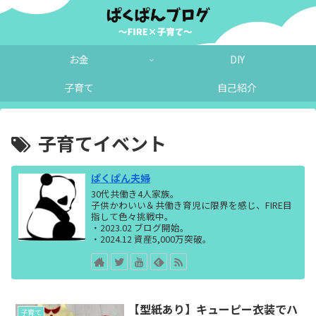
お金
DIY
子育て
自己紹介
子育てイベント
ぱくぱん夫婦
30代共働き4人家族。
子供かわいい＆共働き育児に限界を感じ、FIRE目
指して色々挑戦中。
・2023.02 ブログ開始。
・2024.12 資産5,000万突破。
【型紙あり】キューピー衣装でハ
子育て